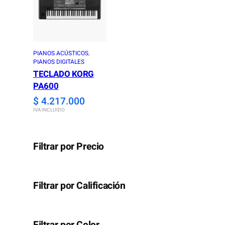
n
n
a
t
l
p
p
r
PIANOS ACÚSTICOS
, 
PIANOS DIGITALES
r
i
TECLADO KORG
i
c
PA600
c
e
$
4.217.000
e
i
IVA INCLUIDO
w
s
a
:
Filtrar por Precio
s
$
:
Filtrar por Calificación
$
2
.
2
2