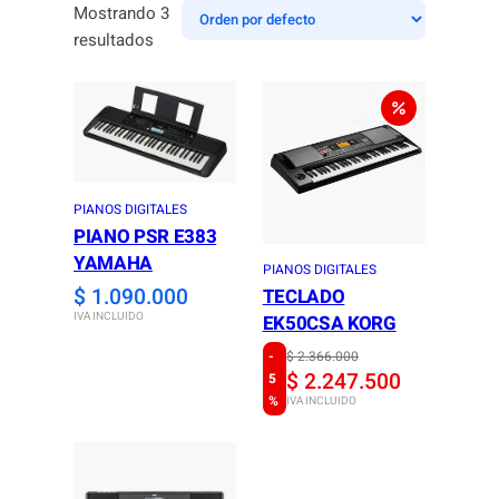
Mostrando 3
resultados
PIANOS DIGITALES
PIANO PSR E383
YAMAHA
PIANOS DIGITALES
$
1.090.000
TECLADO
IVA INCLUIDO
EK50CSA KORG
-
O
C
$
2.366.000
$
2.247.500
5
r
u
%
IVA INCLUIDO
i
r
g
r
i
e