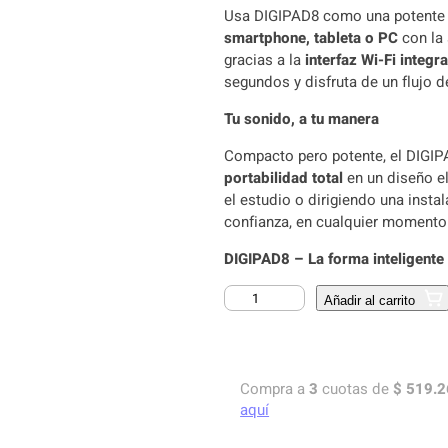
Usa DIGIPAD8 como una potent
smartphone, tableta o PC
con la
gracias a la
interfaz Wi-Fi integr
segundos y disfruta de un flujo de
Tu sonido, a tu manera
Compacto pero potente, el DIGI
portabilidad total
en un diseño el
el estudio o dirigiendo una insta
confianza, en cualquier momento 
DIGIPAD8 – La forma inteligente
C
Añadir al carrito
O
N
S
O
Compra a
3
cuotas de
$
519.2
L
aquí
A