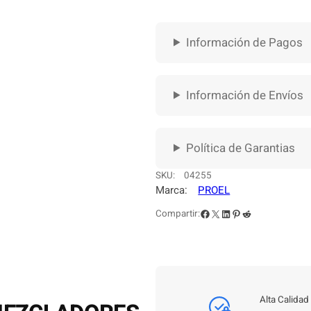
D
I
G
Información de Pagos
I
T
A
L
Información de Envíos
P
R
O
Política de Garantias
E
L
SKU:
04255
D
Marca:
PROEL
I
Facebook
X
LinkedIn
Pinterest
Reddit
Compartir:
G
I
P
A
D
8
Alta Calidad
c