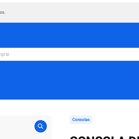
os.
Consolas