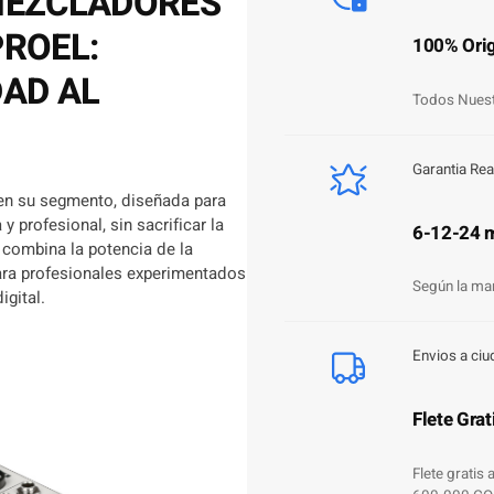
MEZCLADORES
a
PROEL:
n
100% Orig
t
DAD AL
i
Todos Nuest
d
a
d
Garantia Rea
en su segmento, diseñada para
y profesional, sin sacrificar la
6-12-24 
combina la potencia de la
 para profesionales experimentados
Según la ma
igital.
Envios a ciu
Flete Grat
Flete gratis