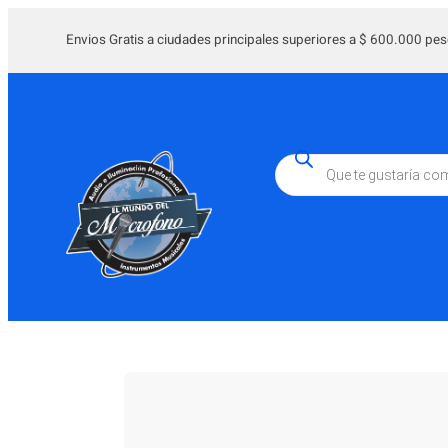
Saltar
al
Envios Gratis a ciudades principales superiores a $ 600.000 pes
contenido
Búsqueda
de
productos