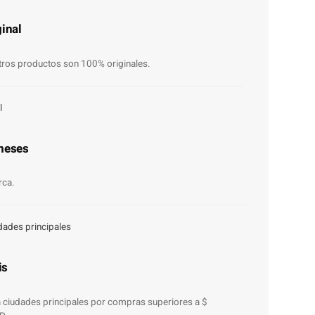
inal
ros productos son 100% originales.
l
meses
rca.
dades principales
is
 a ciudades principales por compras superiores a $