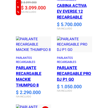
-
O
C
$
3.399.000
CABINA ACTIVA
$
3.099.000
9
r
u
EV EVERSE 12
%
IVA INCLUIDO
i
r
RECARGABLE
g
r
$
5.700.000
IVA INCLUIDO
i
e
n
n
a
t
l
p
PARLANTES
PARLANTES
p
r
RECARGABLES
RECARGABLES
r
i
PARLANTE
PARLANTE
i
c
RECARGABLE
RECARGABLE PRO
MACKIE
DJ P1 GO
c
e
THUMPGO 8
$
1.050.000
e
i
$
2.290.000
IVA INCLUIDO
w
s
IVA INCLUIDO
a
: