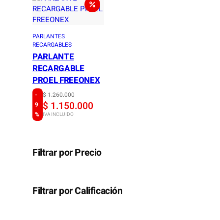
s
$
:
$
3
PARLANTES
.
RECARGABLES
PARLANTE
3
0
RECARGABLE
.
9
PROEL FREEONEX
3
9
-
O
C
$
1.260.000
9
.
$
1.150.000
9
r
u
9
0
%
IVA INCLUIDO
i
r
.
0
g
r
0
0
Filtrar por Precio
i
e
0
.
n
n
0
a
t
.
Filtrar por Calificación
l
p
p
r