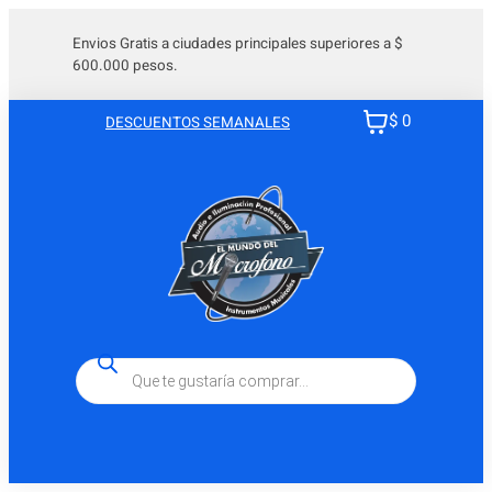
Saltar
al
Envios Gratis a ciudades principales superiores a $
600.000 pesos.
contenido
$ 0
DESCUENTOS SEMANALES
Búsqueda
de
productos