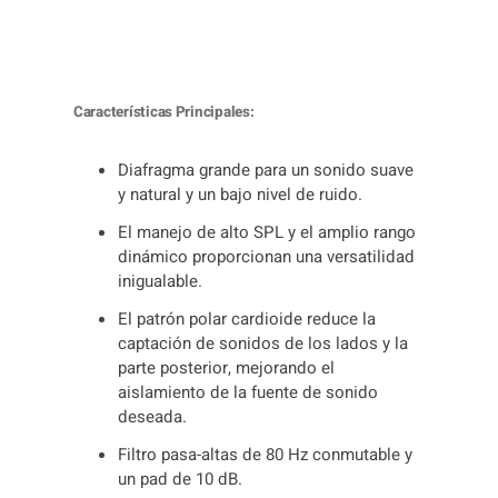
A
A
T
2
Características Principales:
0
3
5
Diafragma grande para un sonido suave
c
y natural y un bajo nivel de ruido.
a
El manejo de alto SPL y el amplio rango
n
dinámico proporcionan una versatilidad
t
inigualable.
i
d
El patrón polar cardioide reduce la
a
captación de sonidos de los lados y la
d
parte posterior, mejorando el
aislamiento de la fuente de sonido
deseada.
Filtro pasa-altas de 80 Hz conmutable y
un pad de 10 dB.