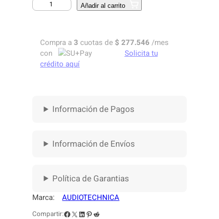
M
Añadir al carrito
I
C
R
Compra a
3
cuotas de
$
277.546
/mes
O
con
Solicita tu
F
crédito aquí
O
N
O
A
Información de Pagos
U
D
I
O
Información de Envíos
T
E
C
Política de Garantias
H
N
Marca:
AUDIOTECHNICA
I
Facebook
X
LinkedIn
Pinterest
Reddit
Compartir:
C