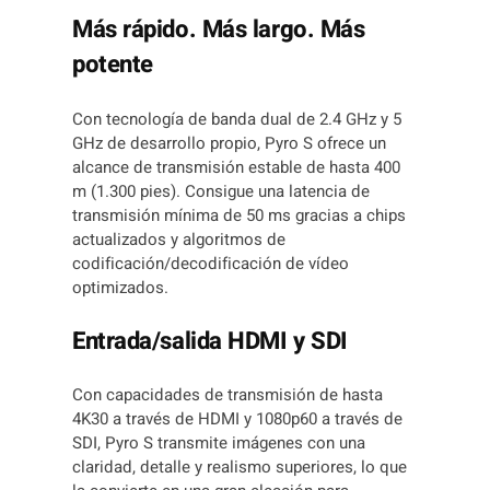
O
Más rápido. Más largo. Más
S
R
potente
X
c
Con tecnología de banda dual de 2.4 GHz y 5
a
GHz de desarrollo propio, Pyro S ofrece un
n
alcance de transmisión estable de hasta 400
t
m (1.300 pies). Consigue una latencia de
i
transmisión mínima de 50 ms gracias a chips
d
actualizados y algoritmos de
a
codificación/decodificación de vídeo
d
optimizados.
Entrada/salida HDMI y SDI
Con capacidades de transmisión de hasta
4K30 a través de HDMI y 1080p60 a través de
SDI, Pyro S transmite imágenes con una
claridad, detalle y realismo superiores, lo que