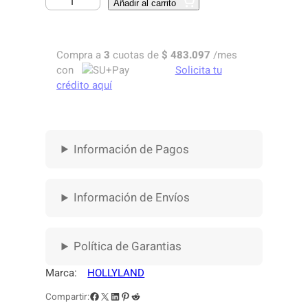
Añadir al carrito
I
S
T
Compra a
3
cuotas de
$
483.097
/mes
E
con
Solicita tu
M
crédito aquí
A
D
E
T
Información de Pagos
R
A
N
S
Información de Envíos
M
I
S
Política de Garantias
I
Ó
Marca:
HOLLYLAND
N
Facebook
X
LinkedIn
Pinterest
Reddit
Compartir:
D