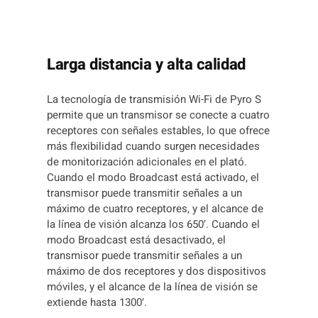
E
V
I
D
Larga distancia y alta calidad
E
O
La tecnología de transmisión Wi-Fi de Pyro S
I
permite que un transmisor se conecte a cuatro
N
receptores con señales estables, lo que ofrece
A
más flexibilidad cuando surgen necesidades
L
de monitorización adicionales en el plató.
Á
Cuando el modo Broadcast está activado, el
M
transmisor puede transmitir señales a un
B
máximo de cuatro receptores, y el alcance de
R
la línea de visión alcanza los 650′. Cuando el
I
modo Broadcast está desactivado, el
C
transmisor puede transmitir señales a un
O
máximo de dos receptores y dos dispositivos
P
móviles, y el alcance de la línea de visión se
Y
extiende hasta 1300′.
R