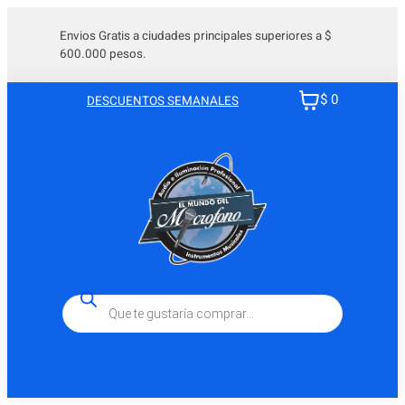
Saltar
al
Envios Gratis a ciudades principales superiores a $
600.000 pesos.
contenido
$ 0
DESCUENTOS SEMANALES
Búsqueda
de
productos