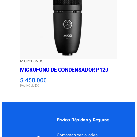
MICRÓFONOS
MICROFONO DE CONDENSADOR P120
$
450.000
IVA INCLUIDO
Envíos Rápidos y Seguros
Contamos con aliados