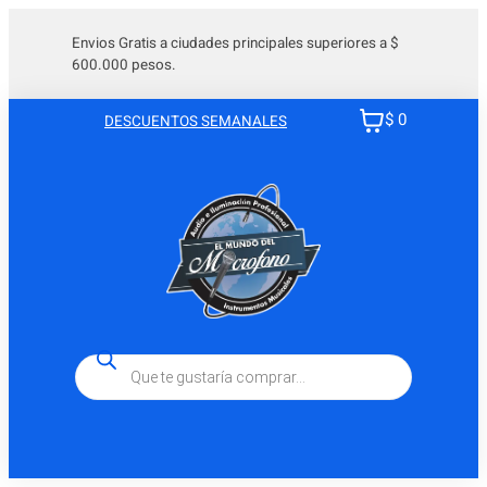
Saltar
al
Envios Gratis a ciudades principales superiores a $
600.000 pesos.
contenido
$ 0
DESCUENTOS SEMANALES
Búsqueda
de
productos