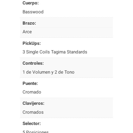
Cuerpo:
W
H
Basswood
L
Brazo:
/
A
Arce
W
H
PickUps:
c
3 Single Coils Tagima Standards
a
n
Controles:
t
1 de Volumen y 2 de Tono
i
d
Puente:
a
Cromado
d
Clavijeros:
Cromados
Selector:
5 Posiciones