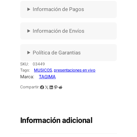
É
Información de Pagos
C
T
R
Información de Envíos
I
C
A
Política de Garantias
T
A
SKU:
03449
G
Tags:
MUSICOS
, 
presentaciones en vivo
I
Marca:
TAGIMA
M
A
Facebook
X
LinkedIn
Pinterest
Reddit
Compartir:
T
G
-
5
Información adicional
3
0
O