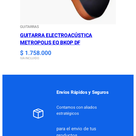
GUITARRAS
GUITARRA ELECTROACÚSTICA
METROPOLIS EQ BKOP DF
$
1.758.000
IVA INCLUIDO
Envíos Rápidos y Seguros
Contamos con aliados
estratégicos
para el envio de tus
productos.