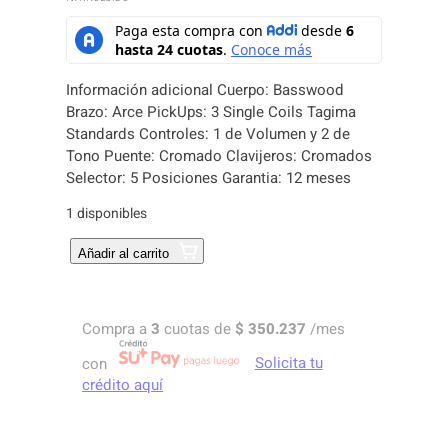
Información adicional Cuerpo: Basswood
Brazo: Arce PickUps: 3 Single Coils Tagima
Standards Controles: 1 de Volumen y 2 de
Tono Puente: Cromado Clavijeros: Cromados
Selector: 5 Posiciones Garantia: 12 meses
1 disponibles
G
Añadir al carrito
U
I
T
Compra a
3
cuotas de
$
350.237
/mes
A
R
con
Solicita tu
R
crédito aquí
A
E
L