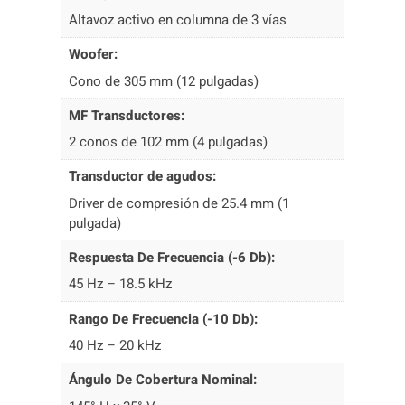
K
Altavoz activo en columna de 3 vías
C
Woofer:
1
2
Cono de 305 mm (12 pulgadas)
B
MF Transductores:
K
B
2 conos de 102 mm (4 pulgadas)
L
Transductor de agudos:
A
N
Driver de compresión de 25.4 mm (1
C
pulgada)
O
Respuesta De Frecuencia (-6 Db):
c
a
45 Hz – 18.5 kHz
n
t
Rango De Frecuencia (-10 Db):
i
40 Hz – 20 kHz
d
a
Ángulo De Cobertura Nominal:
d