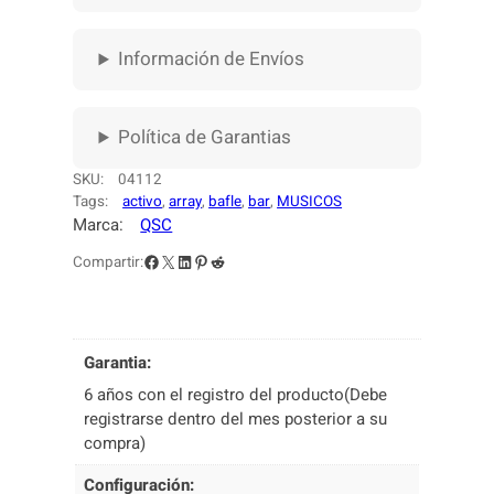
V
O
D
Información de Envíos
E
C
O
Política de Garantias
L
U
SKU:
04112
M
Tags:
activo
, 
array
, 
bafle
, 
bar
, 
MUSICOS
Marca:
QSC
N
A
Facebook
X
LinkedIn
Pinterest
Reddit
Compartir:
D
E
3
V
Garantia:
Í
6 años con el registro del producto(Debe
A
registrarse dentro del mes posterior a su
S
compra)
Q
S
Configuración:
C