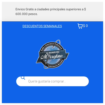
Saltar
al
Envios Gratis a ciudades principales superiores a $
600.000 pesos.
contenido
$ 0
DESCUENTOS SEMANALES
Búsqueda
de
productos