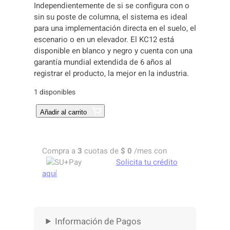
Independientemente de si se configura con o
sin su poste de columna, el sistema es ideal
para una implementación directa en el suelo, el
escenario o en un elevador. El KC12 está
disponible en blanco y negro y cuenta con una
garantía mundial extendida de 6 años al
registrar el producto, la mejor en la industria.
1 disponibles
A
Añadir al carrito
L
T
A
Compra a
3
cuotas de
$
0
/mes con
V
Solicita tu crédito
O
aquí
Z
A
C
T
Información de Pagos
I