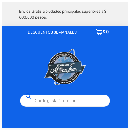
Saltar
al
Envios Gratis a ciudades principales superiores a $
600.000 pesos.
contenido
$ 0
DESCUENTOS SEMANALES
Búsqueda
de
productos