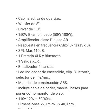
H
R
E
• Cabina activa de dos vías.
E
• Woofer de 8”.
c
• Driver de 1.3”.
a
• 150W Bi-amplificado (50W 100W).
n
• Amplificador clase D clase AB
t
• Respuesta en frecuencia 65hz-18khz (±3 dB).
i
• SPL Max 110dB.
d
• 1 Entrada XLR y Bluetooth.
a
• 1 Salida XLR.
d
• Ecualizador 2 bandas.
• Led indicador de encendido, clip, Bluetooth,
selector de line/mic.
• Material de construcción ABS.
• Incluye cable de poder, manual, bases para
poner como monitor de piso.
• 110v-120v~, 50/60hz.
• Dimensiones 27,7 x 26,5 x 40,0 cm.