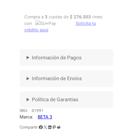
B
I
Compra a
3
cuotas de
$
276.503
/mes
N
con
Solicita tu
A
crédito aquí
A
C
T
I
Información de Pagos
V
A
N
8
Información de Envíos
a
/
B
Política de Garantias
B
E
SKU:
01991
T
Marca:
BETA 3
A
Facebook
X
LinkedIn
Pinterest
Reddit
Compartir:
T