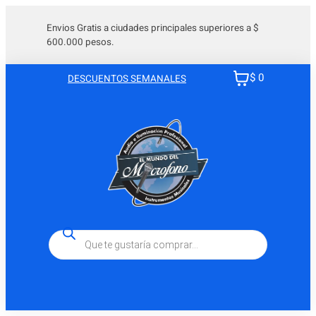
Saltar
al
Envios Gratis a ciudades principales superiores a $
600.000 pesos.
contenido
$ 0
DESCUENTOS SEMANALES
Búsqueda
de
productos