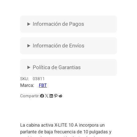
C
T
I
V
Información de Pagos
A
F
B
Información de Envíos
T
X
L
Política de Garantias
I
T
SKU:
03811
E
Marca:
FBT
1
1
Facebook
X
LinkedIn
Pinterest
Reddit
Compartir:
0
c
a
n
La cabina activa X-LITE 10 A incorpora un
t
parlante de baja frecuencia de 10 pulgadas y
i