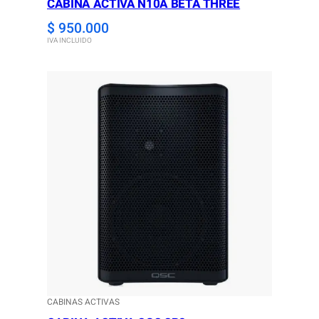
CABINA ACTIVA N10A BETA THREE
$
950.000
IVA INCLUIDO
CABINAS ACTIVAS