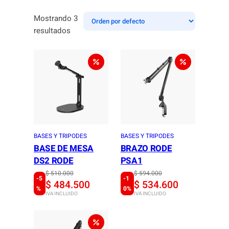
Mostrando 3
resultados
BASES Y TRIPODES
BASES Y TRIPODES
BASE DE MESA
BRAZO RODE
DS2 RODE
PSA1
O
C
$
510.000
O
C
$
594.000
-5
-1
$
484.500
$
534.600
r
u
r
u
%
0%
IVA INCLUIDO
IVA INCLUIDO
i
r
i
r
g
r
g
r