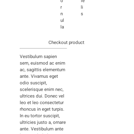
o
fe
r
li
n
s
ul
la
Checkout product
Vestibulum sapien
sem, euismod ac enim
ac, sagittis elementum
ante. Vivamus eget
odio suscipit,
scelerisque enim nec,
ultrices dui. Donec vel
leo et leo consectetur
rhoncus in eget turpis.
In eu tortor suscipit,
ultricies justo a, ornare
ante. Vestibulum ante