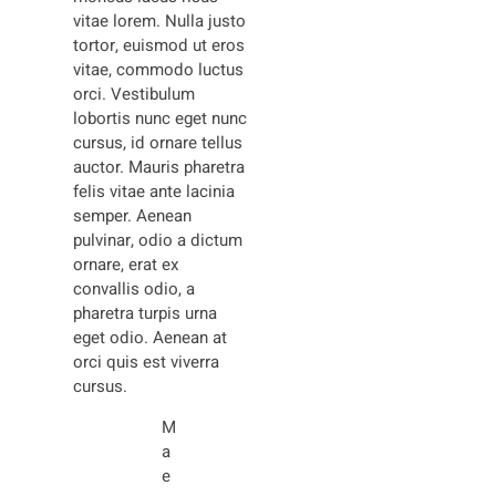
vitae lorem. Nulla justo
tortor, euismod ut eros
vitae, commodo luctus
orci. Vestibulum
lobortis nunc eget nunc
cursus, id ornare tellus
auctor. Mauris pharetra
felis vitae ante lacinia
semper. Aenean
pulvinar, odio a dictum
ornare, erat ex
convallis odio, a
pharetra turpis urna
eget odio. Aenean at
orci quis est viverra
cursus.
M
a
e