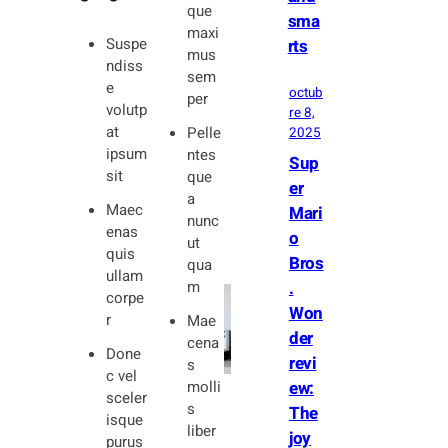
que
sma
maxi
Suspe
rts
mus
ndiss
sem
e
octub
per
volutp
re 8,
at
Pelle
2025
ipsum
ntes
Sup
sit
que
er
a
Maec
Mari
nunc
enas
o
ut
quis
Bros
qua
ullam
.
m
corpe
Won
r
Mae
der
cena
Done
revi
s
c vel
ew:
molli
sceler
s
The
isque
liber
joy
purus