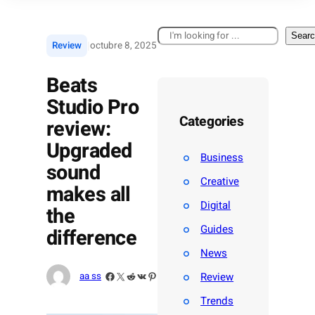
B
Sear
|
Review
octubre 8, 2025
u
s
Beats
c
a
Studio Pro
r
Categories
review:
Upgraded
Business
sound
Creative
makes all
Digital
the
Guides
difference
News
Facebook
X
Reddit
VK
Pinterest
Review
aa ss
Trends