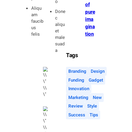
o
of
Aliqu
pure
Done
am
c
ima
faucib
aliqu
gina
us
et
tion
felis
male
suad
a
Tags
Branding
Design
Funding
Gadget
Innovation
Marketing
New
Review
Style
Success
Tips