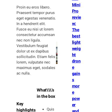
Mini
Proin eu eros libero.
Pro
Praesent tempor purus
revie
eget egestas venenatis.
w:
In a hendrerit elit.
Fusce eu nisi ut lorem
The
consectetur accumsan
best
nec non ligula.
light
Vestibulum feugiat
weig
dolor ut ex dapibus
ht
sollicitudin. Etiam felis
dron
lorem, vulputate nec
e
maximus eget, sodales
ac nulla.
gain
s
mor
What\\\’s
e
in the box
pow
Key
er
Quis
highlights
and