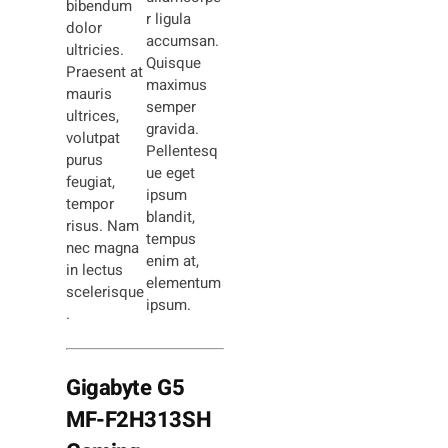
bibendum
r ligula
dolor
accumsan.
ultricies.
Quisque
Praesent at
maximus
mauris
semper
ultrices,
gravida.
volutpat
Pellentesq
purus
ue eget
feugiat,
ipsum
tempor
blandit,
risus. Nam
tempus
nec magna
enim at,
in lectus
elementum
scelerisque
ipsum.
.
Gigabyte G5
MF-F2H313SH