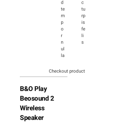
d
c
te
tu
m
rp
p
is
o
fe
r
li
n
s
ul
la
Checkout product
B&O Play
Beosound 2
Wireless
Speaker