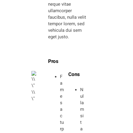
neque vitae
ullamcorper
faucibus, nulla velit
tempor lorem, sed
vehicula dui sem
eget justo.
Pros
Cons
F
a
m
N
e
ul
s
la
a
m
c
si
tu
t
rp
a