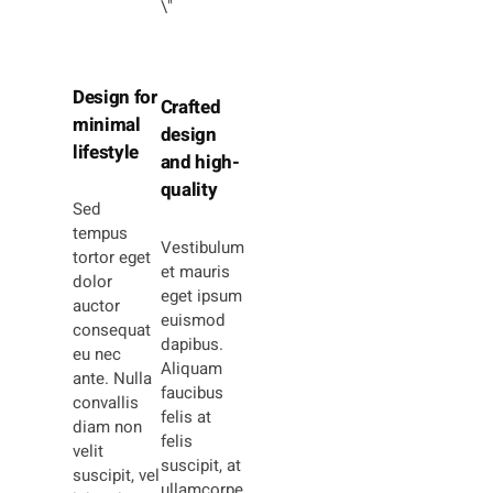
Design for
Crafted
minimal
design
lifestyle
and high-
quality
Sed
tempus
Vestibulum
tortor eget
et mauris
dolor
eget ipsum
auctor
euismod
consequat
dapibus.
eu nec
Aliquam
ante. Nulla
faucibus
convallis
felis at
diam non
felis
velit
suscipit, at
suscipit, vel
ullamcorpe