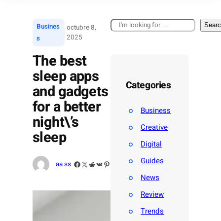
B
Sear
Busines
octubre 8,
|
u
2025
s
s
c
The best
a
sleep apps
r
Categories
and gadgets
for a better
Business
night\’s
Creative
sleep
Digital
Guides
Facebook
X
Reddit
VK
Pinterest
aa ss
News
Review
Trends