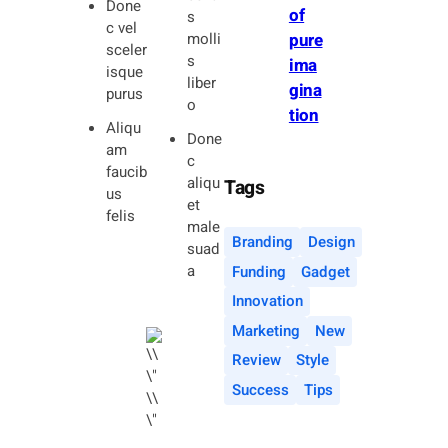
Done
of
s
c vel
molli
pure
sceler
s
ima
isque
liber
gina
purus
o
tion
Aliqu
Done
am
c
faucib
aliqu
Tags
us
et
felis
male
Branding
Design
suad
a
Funding
Gadget
Innovation
Marketing
New
Review
Style
Success
Tips