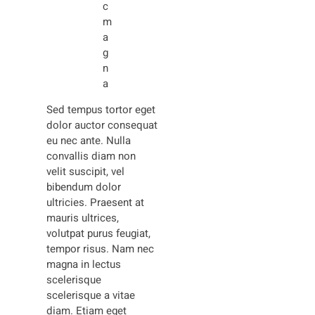
c
m
a
g
n
a
Sed tempus tortor eget
dolor auctor consequat
eu nec ante. Nulla
convallis diam non
velit suscipit, vel
bibendum dolor
ultricies. Praesent at
mauris ultrices,
volutpat purus feugiat,
tempor risus. Nam nec
magna in lectus
scelerisque
scelerisque a vitae
diam. Etiam eget