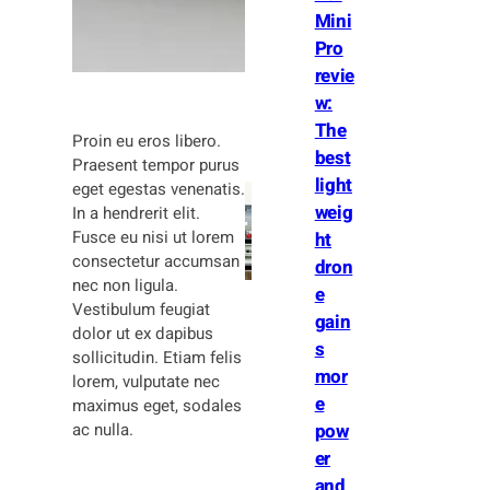
Mini
Pro
revie
w:
The
Proin eu eros libero.
best
Praesent tempor purus
light
eget egestas venenatis.
weig
In a hendrerit elit.
Fusce eu nisi ut lorem
ht
consectetur accumsan
dron
nec non ligula.
e
Vestibulum feugiat
gain
dolor ut ex dapibus
s
sollicitudin. Etiam felis
mor
lorem, vulputate nec
e
maximus eget, sodales
ac nulla.
pow
er
and