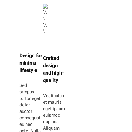
Design for
Crafted
minimal
design
lifestyle
and high-
quality
Sed
tempus
Vestibulum
tortor eget
et mauris
dolor
eget ipsum
auctor
euismod
consequat
dapibus.
eu nec
Aliquam
ante. Nulla