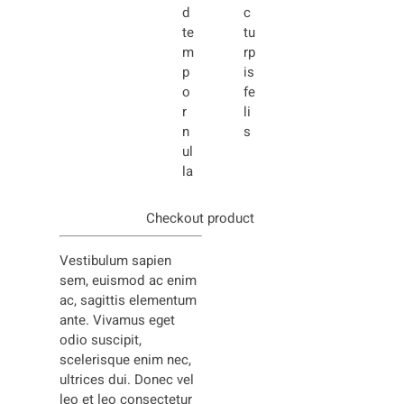
d
c
te
tu
m
rp
p
is
o
fe
r
li
n
s
ul
la
Checkout product
Vestibulum sapien
sem, euismod ac enim
ac, sagittis elementum
ante. Vivamus eget
odio suscipit,
scelerisque enim nec,
ultrices dui. Donec vel
leo et leo consectetur