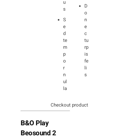
u
D
s
o
S
n
e
e
d
c
te
tu
m
rp
p
is
o
fe
r
li
n
s
ul
la
Checkout product
B&O Play
Beosound 2