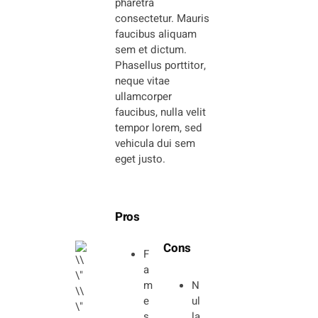
pharetra
consectetur. Mauris
faucibus aliquam
sem et dictum.
Phasellus porttitor,
neque vitae
ullamcorper
faucibus, nulla velit
tempor lorem, sed
vehicula dui sem
eget justo.
Pros
Cons
F
a
m
N
e
ul
s
la