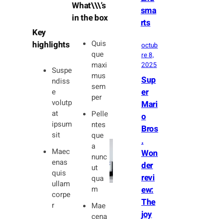
What\\\’s
sma
in the box
rts
Key
Quis
highlights
octub
que
re 8,
maxi
2025
Suspe
mus
Sup
ndiss
sem
er
e
per
volutp
Mari
at
Pelle
o
ipsum
ntes
Bros
sit
que
.
a
Maec
Won
nunc
enas
der
ut
quis
revi
qua
ullam
m
ew:
corpe
The
r
Mae
joy
cena