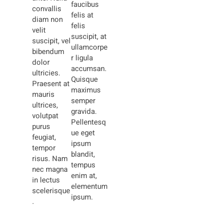
faucibus
convallis
felis at
diam non
felis
velit
suscipit, at
suscipit, vel
ullamcorpe
bibendum
r ligula
dolor
accumsan.
ultricies.
Quisque
Praesent at
maximus
mauris
semper
ultrices,
gravida.
volutpat
Pellentesq
purus
ue eget
feugiat,
ipsum
tempor
blandit,
risus. Nam
tempus
nec magna
enim at,
in lectus
elementum
scelerisque
ipsum.
.