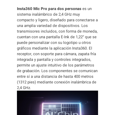
A
Insta360 Mic Pro para dos personas
es un
3
sistema inalámbrico de 2,4 GHz muy
6
compacto y ligero, diseñado para conectarse a
0
una amplia variedad de dispositivos. Los
M
transmisores incluidos, con forma de moneda,
I
cuentan con una pantalla E-Ink de 1,22″ que se
C
puede personalizar con su logotipo u otros
P
gráficos mediante la aplicación Insta360. El
R
receptor, con soporte para cámara, zapata fría
O
integrada y pantalla y controles integrados,
(
permite un ajuste intuitivo de los parámetros
2
de grabación. Los componentes se comunican
T
entre sí a una distancia de hasta 400 metros
X
(1312 pies) mediante conexión inalámbrica de
+
2,4 GHz.
1
R
M
X
C