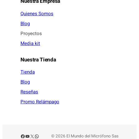
Nuestra Empresa
Quienes Somos
Blog
Proyectos
Media kit
Nuestra Tienda
Tienda
Blog
Reseñas
Promo Relámpago
Facebook
YouTube
X
WhatsApp
© 2026 El Mundo del Micrófono Sas