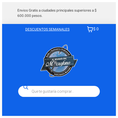
Saltar
al
Envios Gratis a ciudades principales superiores a $
600.000 pesos.
contenido
$ 0
DESCUENTOS SEMANALES
Búsqueda
de
productos