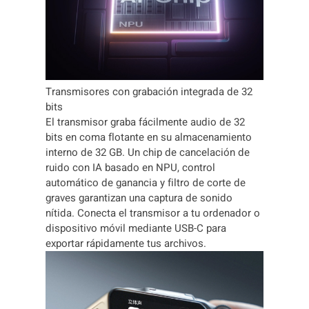
)
2
3
6
2
c
Transmisores con grabación integrada de 32
a
bits
n
El transmisor graba fácilmente audio de 32
t
bits en coma flotante en su almacenamiento
i
interno de 32 GB. Un chip de cancelación de
d
ruido con IA basado en NPU, control
a
automático de ganancia y filtro de corte de
d
graves garantizan una captura de sonido
nítida. Conecta el transmisor a tu ordenador o
dispositivo móvil mediante USB-C para
exportar rápidamente tus archivos.