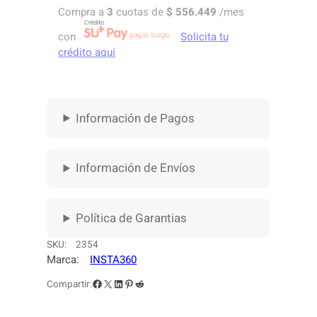
R
Compra a
3
cuotas de
$
556.449
/mes
O
F
con
Solicita tu
O
crédito aquí
N
O
P
A
Información de Pagos
R
A
C
Información de Envíos
E
L
U
Política de Garantias
L
A
SKU:
2354
R
Marca:
INSTA360
I
N
Facebook
X
LinkedIn
Pinterest
Reddit
Compartir:
S
T