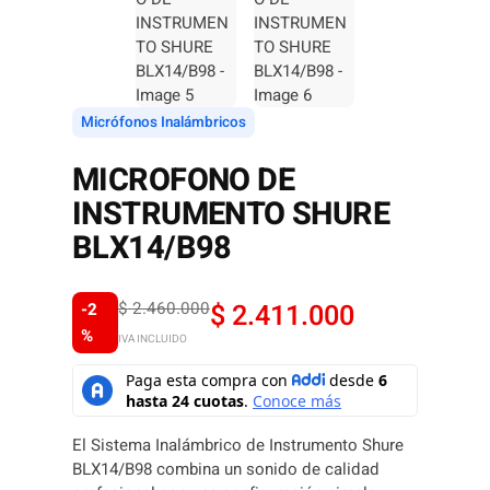
Micrófonos Inalámbricos
MICROFONO DE
INSTRUMENTO SHURE
BLX14/B98
O
C
$
2.460.000
$
2.411.000
-2
%
IVA INCLUIDO
r
u
i
r
g
r
El Sistema Inalámbrico de Instrumento Shure
BLX14/B98 combina un sonido de calidad
i
e