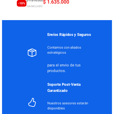
Original
Current
$
1.815.000
$
1.635.000
-10%
IVA INCLUIDO
price
price
was:
is:
$ 1.815.000.
$ 1.635.000.
Envíos Rápidos y Seguros
Contamos con aliados
estratégicos
para el envio de tus
productos.
Soporte Post-Venta
Garantizado
Nuestros asesores estarán
disponibles