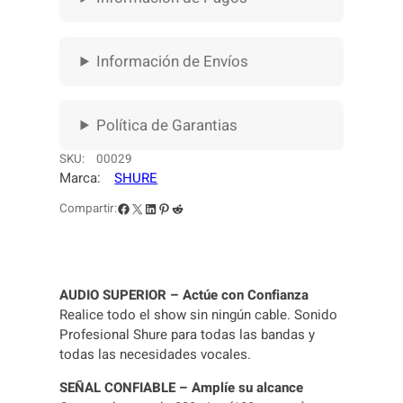
I
$
2
N
.
S
Información de Envíos
T
2
4
R
U
.
1
Política de Garantias
M
4
1
E
SKU:
00029
N
Marca:
SHURE
6
.
T
O
Facebook
X
LinkedIn
Pinterest
Reddit
Compartir:
0
0
S
H
.
0
U
0
0
R
AUDIO SUPERIOR – Actúe con Confianza
E
0
.
Realice todo el show sin ningún cable. Sonido
B
Profesional Shure para todas las bandas y
L
0
todas las necesidades vocales.
X
.
1
SEÑAL CONFIABLE – Amplíe su alcance