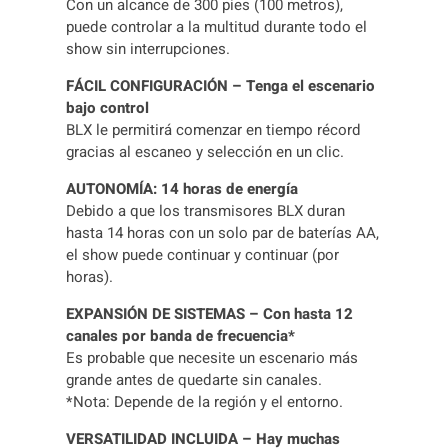
4
Con un alcance de 300 pies (100 metros),
/
puede controlar a la multitud durante todo el
B
show sin interrupciones.
9
FÁCIL CONFIGURACIÓN – Tenga el escenario
8
bajo control
c
BLX le permitirá comenzar en tiempo récord
a
gracias al escaneo y selección en un clic.
n
t
AUTONOMÍA: 14 horas de energía
i
Debido a que los transmisores BLX duran
d
hasta 14 horas con un solo par de baterías AA,
a
el show puede continuar y continuar (por
d
horas).
EXPANSIÓN DE SISTEMAS – Con hasta 12
canales por banda de frecuencia*
Es probable que necesite un escenario más
grande antes de quedarte sin canales.
*Nota: Depende de la región y el entorno.
VERSATILIDAD INCLUIDA – Hay muchas