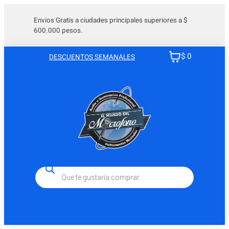
Saltar
al
Envios Gratis a ciudades principales superiores a $
600.000 pesos.
contenido
$ 0
DESCUENTOS SEMANALES
Búsqueda
de
productos