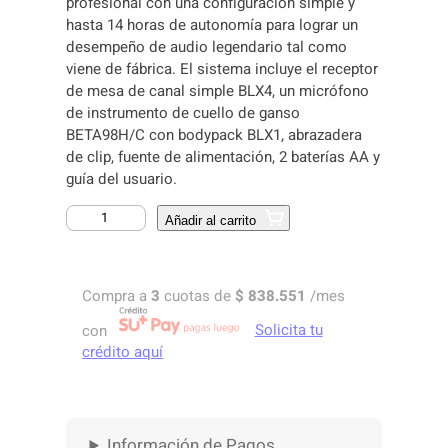
profesional con una configuración simple y
n
n
hasta 14 horas de autonomía para lograr un
desempeño de audio legendario tal como
a
t
viene de fábrica. El sistema incluye el receptor
de mesa de canal simple BLX4, un micrófono
l
p
de instrumento de cuello de ganso
p
r
BETA98H/C con bodypack BLX1, abrazadera
de clip, fuente de alimentación, 2 baterías AA y
r
i
guía del usuario.
i
c
M
Añadir al carrito
I
c
e
C
e
i
R
Compra a
3
cuotas de
$
838.551
/mes
O
w
s
F
con
Solicita tu
O
a
:
crédito aquí
N
s
$
O
D
:
E
Información de Pagos