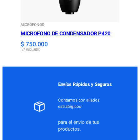
MICRÓFONOS
MICROFONO DE CONDENSADOR P420
$
750.000
IVA INCLUIDO
Envíos Rápidos y Seguros
Contamos con aliados
estratégicos
para el envio de tus
productos.