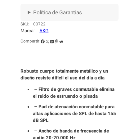
E
N
Política de Garantias
S
A
SKU:
00722
D
Marca:
AKG
O
Facebook
X
LinkedIn
Pinterest
Reddit
Compartir:
R
P
2
2
Robusto cuerpo totalmente metálico y un
0
diseño resiste difícil el uso del día a día
c
a
– Filtro de graves conmutable elimina
n
el ruido de estruendo o pisada
t
i
– Pad de atenuación conmutable para
d
altas aplicaciones de SPL de hasta 155
a
dB SPL
d
– Ancho de banda de frecuencia de
audio 20-20.000 Hz