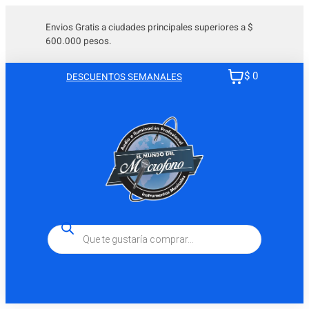
Saltar
al
Envios Gratis a ciudades principales superiores a $
600.000 pesos.
contenido
$ 0
DESCUENTOS SEMANALES
Búsqueda
de
productos