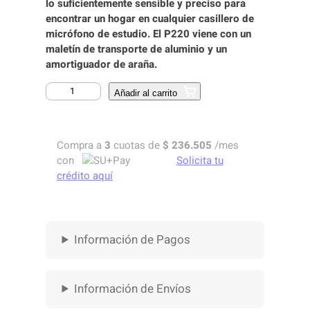
lo suficientemente sensible y preciso para
encontrar un hogar en cualquier casillero de
micrófono de estudio. El P220 viene con un
maletín de transporte de aluminio y un
amortiguador de araña.
M
Añadir al carrito
I
C
R
Compra a
3
cuotas de
$
236.505
/mes
O
con
Solicita tu
F
crédito aquí
O
N
O
D
Información de Pagos
E
C
O
N
Información de Envíos
D