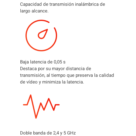
O
Capacidad de transmisión inalámbrica de
I
largo alcance.
N
A
L
Á
M
B
R
I
Baja latencia de 0,05 s
C
Destaca por su mayor distancia de
O
transmisión, al tiempo que preserva la calidad
c
de vídeo y minimiza la latencia.
a
n
t
i
d
a
d
Doble banda de 2,4 y 5 GHz