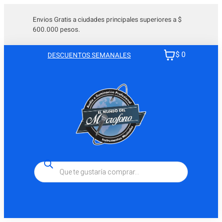
Saltar
al
Envios Gratis a ciudades principales superiores a $
600.000 pesos.
contenido
$ 0
DESCUENTOS SEMANALES
Búsqueda
de
productos