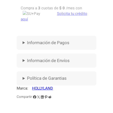
L
Compra a
3
cuotas de
$
0
/mes con
Y
Solicita tu crédito
L
aquí
A
N
D
P
Información de Pagos
Y
R
O
V
Información de Envíos
I
D
E
Política de Garantias
O
T
Marca:
HOLLYLAND
R
Facebook
X
LinkedIn
Pinterest
Reddit
Compartir:
A
N
S