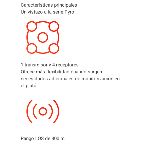
M
Características principales
I
Un vistazo a la serie Pyro
S
O
R
Y
R
E
C
1 transmisor y 4 receptores
E
Ofrece más flexibilidad cuando surgen
P
necesidades adicionales de monitorización en
T
el plató.
O
R
D
E
V
I
D
E
Rango LOS de 400 m