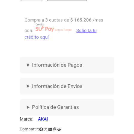
O
N
T
Compra a
3
cuotas de
$
165.206
/mes
R
O
con
Solicita tu
L
crédito aquí
A
D
O
R
Información de Pagos
M
I
D
Información de Envíos
I
A
K
Política de Garantias
A
I
Marca:
AKAI
M
P
Facebook
X
LinkedIn
Pinterest
Reddit
Compartir: