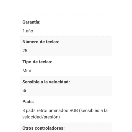
K
M
I
N
Garantía:
I
1 año
4
W
Número de teclas:
G
25
R
I
Tipo de teclas:
S
Mini
c
a
Sensible a la velocidad:
n
Si
t
i
Pads:
d
a
8 pads retroiluminados RGB (sensibles a la
d
velocidad/presión)
Otros controladores: