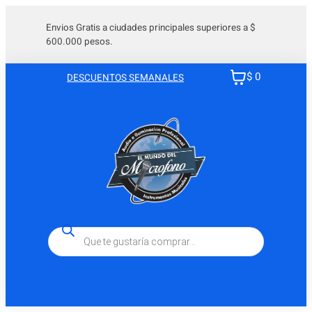
Saltar
al
Envios Gratis a ciudades principales superiores a $
600.000 pesos.
contenido
$ 0
DESCUENTOS SEMANALES
Búsqueda
de
productos