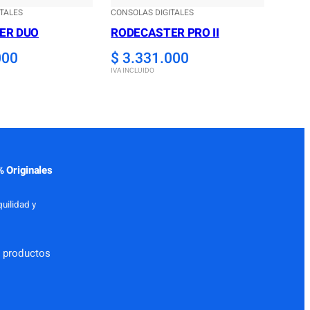
TALES
CONSOLAS DIGITALES
ER DUO
RODECASTER PRO II
000
$
3.331.000
IVA INCLUIDO
 Originales
uilidad y
 productos