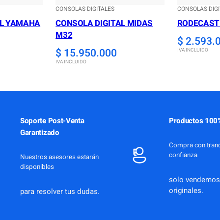
CONSOLAS DIGITALES
CONSOLAS DIGI
AL YAMAHA
CONSOLA DIGITAL MIDAS
RODECAST
M32
$
2.593.
$
15.950.000
IVA INCLUIDO
IVA INCLUIDO
Soporte Post-Venta
Productos 100%
Garantizado
Compra con tranq
confianza
Nuestros asesores estarán
disponibles
solo vendemos
originales.
para resolver tus dudas.