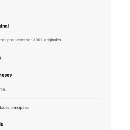
inal
ros productos son 100% originales.
l
meses
rca.
dades principales
is