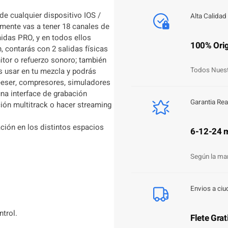
t
de cualquier dispositivo IOS /
Alta Calidad
i
camente vas a tener 18 canales de
d
idas PRO, y en todos ellos
a
100% Orig
 contarás con 2 salidas físicas
d
tor o refuerzo sonoro; también
Todos Nuest
 usar en tu mezcla y podrás
 deeser, compresores, simuladores
una interface de grabación
Garantia Rea
ción multitrack o hacer streaming
ación en los distintos espacios
6-12-24 
Según la ma
Envios a ciu
ntrol.
Flete Grat