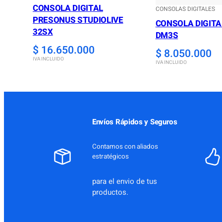
CONSOLA DIGITAL
CONSOLAS DIGITALES
PRESONUS STUDIOLIVE
CONSOLA DIGIT
32SX
DM3S
$
16.650.000
$
8.050.000
IVA INCLUIDO
IVA INCLUIDO
Envíos Rápidos y Seguros
Contamos con aliados
estratégicos
para el envio de tus
productos.