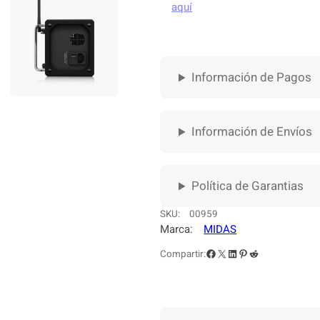
L
aquí
A
D
I
G
Información de Pagos
I
T
A
L
Información de Envíos
M
I
D
Política de Garantias
A
S
SKU:
00959
M
Marca:
MIDAS
R
Facebook
X
LinkedIn
Pinterest
Reddit
Compartir:
1
8
c
a
n