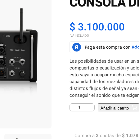
CONSOLA DI
$
3.100.000
IVA INCLUIDO
Las posibilidades de usar en un
compuertas o ecualización y adic
esto vaya a ocupar mucho espacio
capacidad de los mezcladores dig
distintos flujos de señal ya sea
conseguir el sonido que te exigen
C
Añadir al carrito
O
N
S
O
Compra a
3
cuotas de
$
1.078