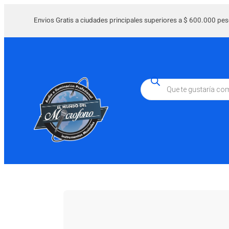
Saltar
al
Envios Gratis a ciudades principales superiores a $ 600.000 pes
contenido
Búsqueda
de
productos