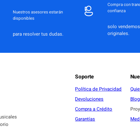
Compra con tranq
confianza
Nuestros asesores estarán
disponibles
solo vendemos
originales.
para resolver tus dudas.
Soporte
Nue
Política de Privacidad
Qui
Devoluciones
Blog
Compra a Crédito
Proy
usicales
Garantías
Medi
torio