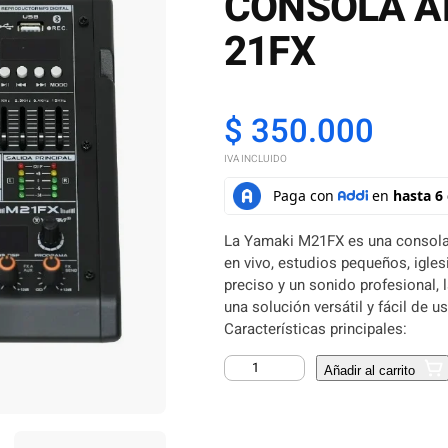
CONSOLA A
21FX
$
350.000
IVA INCLUIDO
La Yamaki M21FX es una consola 
en vivo, estudios pequeños, igles
preciso y un sonido profesional,
una solución versátil y fácil de us
Características principales:
C
Añadir al carrito
O
N
S