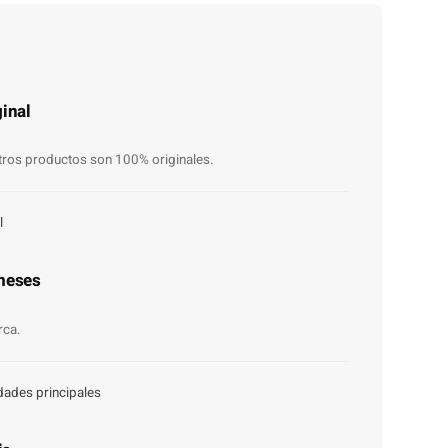
inal
ros productos son 100% originales.
l
meses
rca.
dades principales