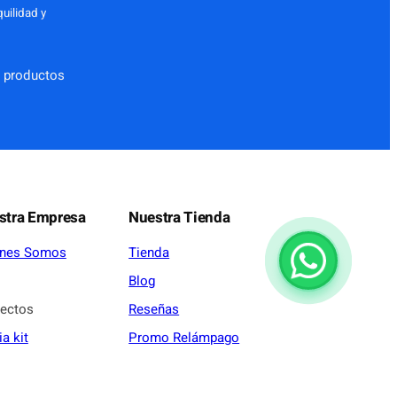
uilidad y
 productos
stra Empresa
Nuestra Tienda
enes Somos
Tienda
Blog
ectos
Reseñas
a kit
Promo Relámpago