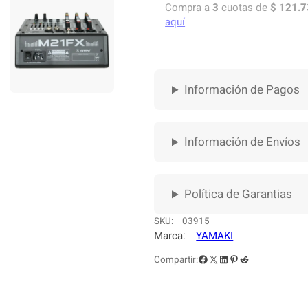
O
Compra a
3
cuotas de
$
121.7
L
aquí
A
A
N
A
Información de Pagos
L
O
G
A
Información de Envíos
Y
A
M
Política de Garantias
A
K
SKU:
03915
I
Marca:
YAMAKI
2
Facebook
X
LinkedIn
Pinterest
Reddit
Compartir:
1
F
X
c