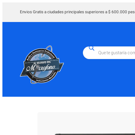
Saltar
al
Envios Gratis a ciudades principales superiores a $ 600.000 pes
contenido
Búsqueda
de
productos