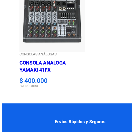
CONSOLAS ANÁLOGAS
CONSOLA ANALOGA
YAMAKI 41FX
$
400.000
IVA INCLUIDO
Envíos Rápidos y Seguros