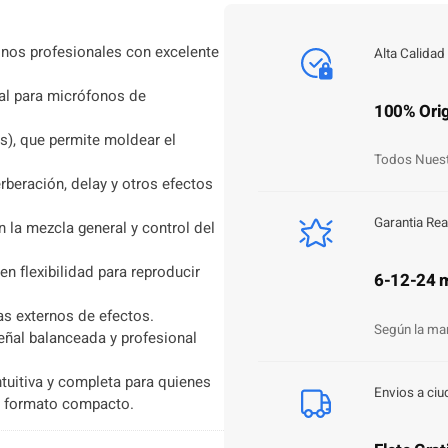
a
n
nos profesionales con excelente
Alta Calidad
t
i
eal para micrófonos de
d
100% Orig
a
s), que permite moldear el
d
Todos Nuest
rberación, delay y otros efectos
Garantia Rea
n la mezcla general y control del
n flexibilidad para reproducir
6-12-24 
as externos de efectos.
Según la ma
eñal balanceada y profesional
uitiva y completa para quienes
Envios a ciu
n formato compacto.