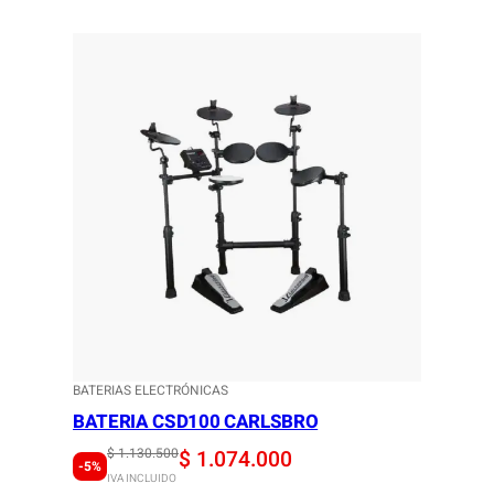
BATERIAS ELECTRÓNICAS
BATERIA CSD100 CARLSBRO
Original
Current
$
1.130.500
$
1.074.000
-5%
IVA INCLUIDO
price
price