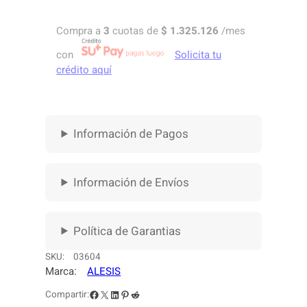
T
E
Compra a
3
cuotas de
$
1.325.126
/mes
R
I
con
Solicita tu
A
crédito aquí
E
L
E
C
Información de Pagos
T
R
Ó
Información de Envíos
N
I
C
Política de Garantias
A
A
SKU:
03604
L
Marca:
ALESIS
E
S
Facebook
X
LinkedIn
Pinterest
Reddit
Compartir: