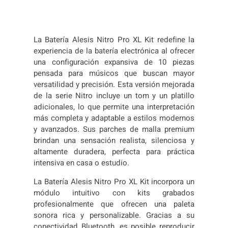
I
S
N
I
La Batería Alesis Nitro Pro XL Kit redefine la
T
experiencia de la batería electrónica al ofrecer
R
una configuración expansiva de 10 piezas
O
pensada para músicos que buscan mayor
P
versatilidad y precisión. Esta versión mejorada
R
de la serie Nitro incluye un tom y un platillo
O
adicionales, lo que permite una interpretación
K
más completa y adaptable a estilos modernos
I
y avanzados. Sus parches de malla premium
T
brindan una sensación realista, silenciosa y
X
altamente duradera, perfecta para práctica
U
intensiva en casa o estudio.
S
c
La Batería Alesis Nitro Pro XL Kit incorpora un
a
módulo intuitivo con kits grabados
n
profesionalmente que ofrecen una paleta
t
sonora rica y personalizable. Gracias a su
i
conectividad Bluetooth, es posible reproducir