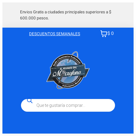
Saltar
al
Envios Gratis a ciudades principales superiores a $
600.000 pesos.
contenido
$ 0
DESCUENTOS SEMANALES
Búsqueda
de
productos