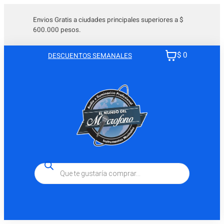
Saltar
al
Envios Gratis a ciudades principales superiores a $
600.000 pesos.
contenido
$ 0
DESCUENTOS SEMANALES
Búsqueda
de
productos