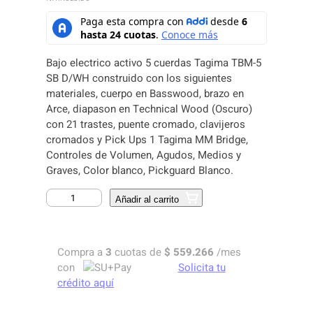
Bajo electrico activo 5 cuerdas Tagima TBM-5
SB D/WH construido con los siguientes
materiales, cuerpo en Basswood, brazo en
Arce, diapason en Technical Wood (Oscuro)
con 21 trastes, puente cromado, clavijeros
cromados y Pick Ups 1 Tagima MM Bridge,
Controles de Volumen, Agudos, Medios y
Graves, Color blanco, Pickguard Blanco.
B
Añadir al carrito
A
J
O
Compra a
3
cuotas de
$
559.266
/mes
E
con
Solicita tu
L
crédito aquí
E
C