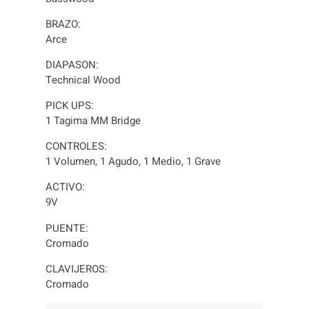
R
N
BRAZO:
E
Arce
G
R
DIAPASON:
O
Technical Wood
c
PICK UPS:
a
1 Tagima MM Bridge
n
t
CONTROLES:
i
1 Volumen, 1 Agudo, 1 Medio, 1 Grave
d
a
ACTIVO:
d
9V
PUENTE:
Cromado
CLAVIJEROS:
Cromado