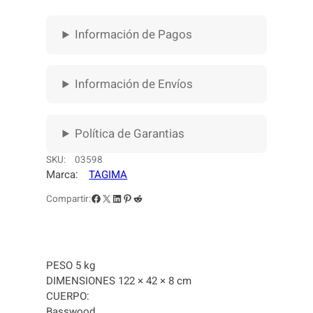
T
R
Información de Pagos
I
C
O
T
Información de Envíos
B
M
-
Política de Garantias
5
B
SKU:
03598
K
Marca:
TAGIMA
D
Facebook
X
LinkedIn
Pinterest
Reddit
Compartir:
/
W
H
C
PESO 5 kg
O
DIMENSIONES 122 × 42 × 8 cm
L
CUERPO:
O
Basswood