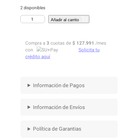
c
e
2 disponibles
e
i
I
Añadir al carrito
N
w
s
T
a
:
E
Compra a
3
cuotas de
$
127.991
/mes
R
s
$
con
Solicita tu
F
crédito aquí
A
:
Z
$
3
A
U
6
Información de Pagos
D
I
3
8
O
8
.
B
Información de Envíos
O
6
0
X
G
Política de Garantias
.
0
O