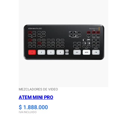
$ 594.000.
$ 534.600.
MEZCLADORES DE VIDEO
ATEM MINI PRO
$
1.888.000
IVA INCLUIDO