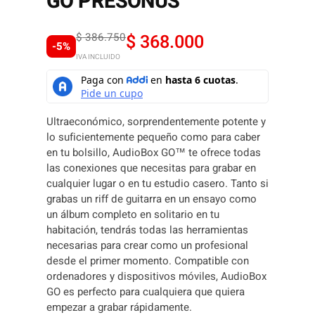
GO PRESONUS
O
C
$
386.750
$
368.000
-5%
IVA INCLUIDO
r
u
i
r
g
r
Ultraeconómico, sorprendentemente potente y
lo suficientemente pequeño como para caber
i
e
en tu bolsillo, AudioBox GO™ te ofrece todas
n
n
las conexiones que necesitas para grabar en
cualquier lugar o en tu estudio casero. Tanto si
a
t
grabas un riff de guitarra en un ensayo como
un álbum completo en solitario en tu
l
p
habitación, tendrás todas las herramientas
p
r
necesarias para crear como un profesional
desde el primer momento. Compatible con
r
i
ordenadores y dispositivos móviles, AudioBox
GO es perfecto para cualquiera que quiera
i
c
empezar a grabar rápidamente.