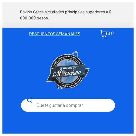
Saltar
al
Envios Gratis a ciudades principales superiores a $
600.000 pesos.
contenido
$ 0
DESCUENTOS SEMANALES
Búsqueda
de
productos