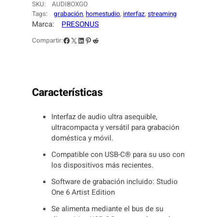
7
0
P
SKU:
AUDIBOXGO
R
Tags:
grabación
, 
homestudio
, 
interfaz
, 
streaming
5
.
Marca:
PRESONUS
E
S
0
Facebook
X
LinkedIn
Pinterest
Reddit
Compartir:
O
N
.
U
S
c
Características
a
n
Interfaz de audio ultra asequible,
t
ultracompacta y versátil para grabación
i
doméstica y móvil.
d
a
Compatible con USB-C® para su uso con
d
los dispositivos más recientes.
Software de grabación incluido: Studio
One 6 Artist Edition
Se alimenta mediante el bus de su