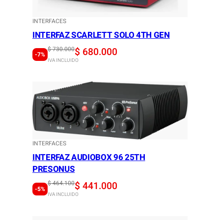
INTERFACES
INTERFAZ SCARLETT SOLO 4TH GEN
Original
Current
$
730.000
$
680.000
-7%
IVA INCLUIDO
price
price
was:
is:
$ 730.000.
$ 680.000.
INTERFACES
INTERFAZ AUDIOBOX 96 25TH
PRESONUS
Original
Current
$
464.100
$
441.000
-5%
IVA INCLUIDO
price
price
was:
is: