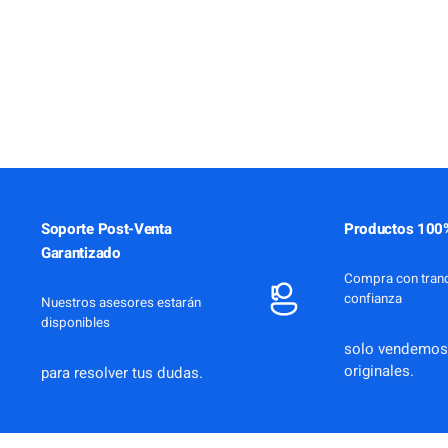
Soporte Post-Venta
Productos 100%
Garantizado
Compra con tranq
confianza
Nuestros asesores estarán
disponibles
solo vendemos
originales.
para resolver tus dudas.