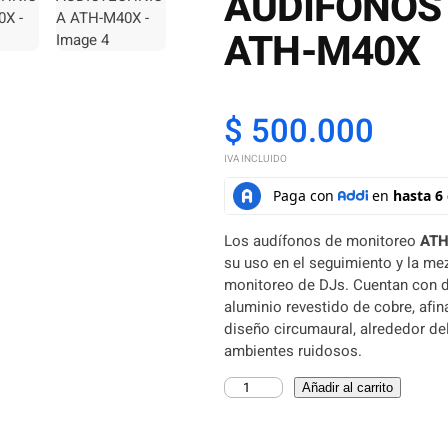
AUDIFONOS
ATH-M40X
$
500.000
IVA INCLUIDO
Los audífonos de monitoreo
AT
su uso en el seguimiento y la me
monitoreo de DJs. Cuentan con d
aluminio revestido de cobre, afi
diseño circumaural, alrededor de
ambientes ruidosos.
A
Añadir al carrito
U
D