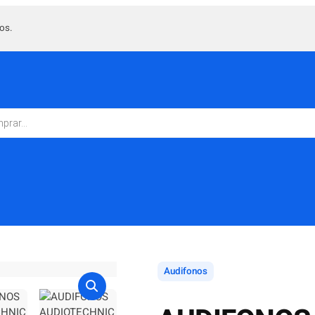
os.
Audifonos