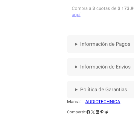
I
F
Compra a
3
cuotas de
$
173.9
O
aquí
N
O
S
A
Información de Pagos
U
D
I
Información de Envíos
O
T
E
C
Política de Garantias
H
N
Marca:
AUDIOTECHNICA
I
Facebook
X
LinkedIn
Pinterest
Reddit
Compartir:
C
A
A
T