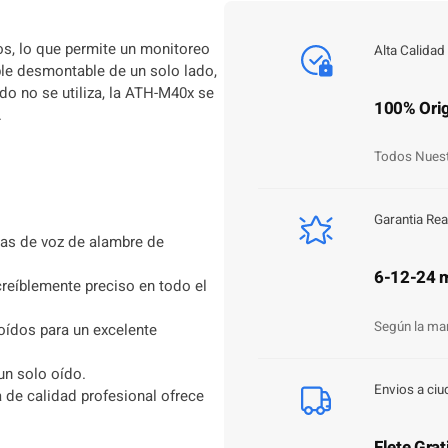
H
-
s, lo que permite un monitoreo
Alta Calidad
M
ble desmontable de un solo lado,
4
do no se utiliza, la ATH-M40x se
100% Orig
0
.
X
c
Todos Nuest
a
n
t
Garantia Rea
i
nas de voz de alambre de
d
6-12-24 
a
reíblemente preciso en todo el
d
Según la ma
oídos para un excelente
un solo oído.
Envios a ciu
za de calidad profesional ofrece
Flete Grat