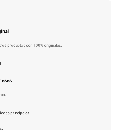
inal
ros productos son 100% originales.
l
meses
rca.
dades principales
is