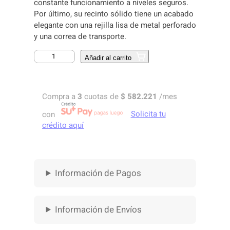
constante funcionamiento a niveles seguros.
Por último, su recinto sólido tiene un acabado
elegante con una rejilla lisa de metal perforado
y una correa de transporte.
A
Añadir al carrito
M
P
L
Compra a
3
cuotas de
$
582.221
/mes
I
F
con
Solicita tu
I
crédito aquí
C
A
D
O
Información de Pagos
R
D
E
Información de Envíos
B
A