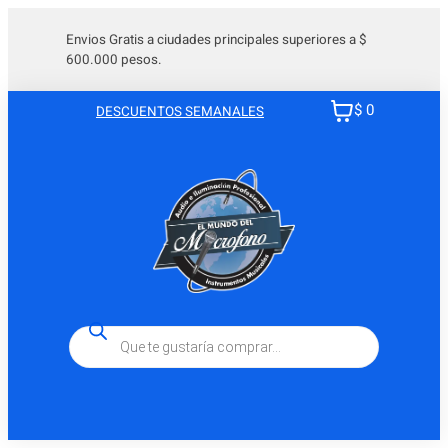
Saltar
al
Envios Gratis a ciudades principales superiores a $
600.000 pesos.
contenido
$ 0
DESCUENTOS SEMANALES
Búsqueda
de
productos