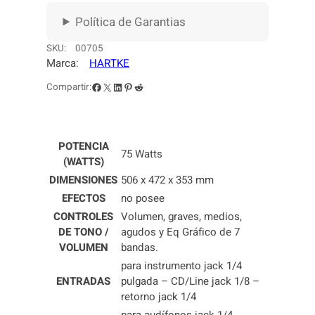
J
Política de Garantias
O
H
SKU:
00705
A
Marca:
HARTKE
R
T
Facebook
X
LinkedIn
Pinterest
Reddit
Compartir:
K
E
H
POTENCIA
D
75 Watts
(WATTS)
7
5
DIMENSIONES
506 x 472 x 353 mm
c
EFECTOS
no posee
a
CONTROLES
Volumen, graves, medios,
n
DE TONO /
agudos y Eq Gráfico de 7
t
VOLUMEN
bandas.
i
para instrumento jack 1/4
d
ENTRADAS
pulgada – CD/Line jack 1/8 –
a
retorno jack 1/4
d
para audífonos jack 1/4