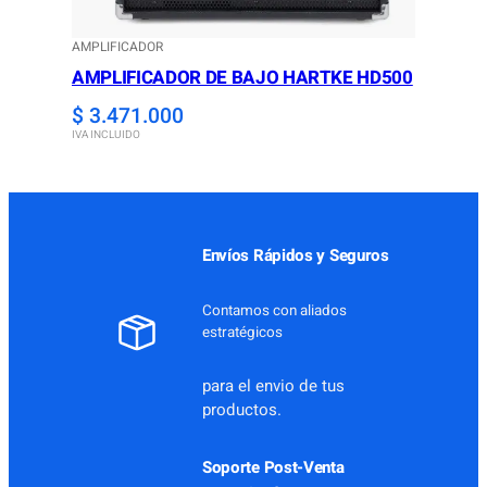
AMPLIFICADOR
AMPLIFICADOR DE BAJO HARTKE HD500
$
3.471.000
IVA INCLUIDO
Envíos Rápidos y Seguros
Contamos con aliados
estratégicos
para el envio de tus
productos.
Soporte Post-Venta