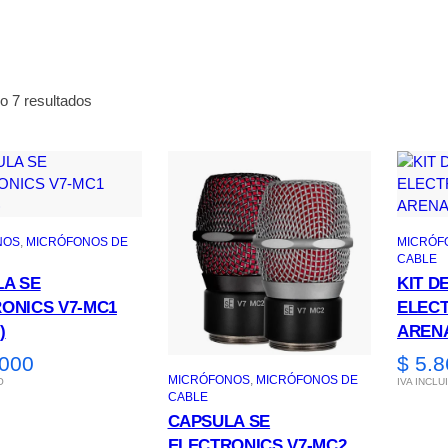
o 7 resultados
NOS
, 
MICRÓFONOS DE
MICRÓF
CABLE
A SE
KIT D
ONICS V7-MC1
ELEC
)
AREN
000
$
5.8
MICRÓFONOS
, 
MICRÓFONOS DE
O
IVA INCLU
CABLE
CAPSULA SE
ELECTRONICS V7-MC2