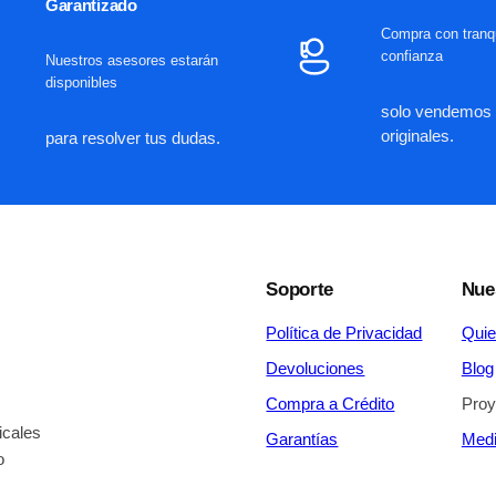
Garantizado
Compra con tranqu
confianza
Nuestros asesores estarán
disponibles
solo vendemos 
originales.
para resolver tus dudas.
Soporte
Nue
Política de Privacidad
Qui
Devoluciones
Blog
Compra a Crédito
Proy
icales
Garantías
Medi
o