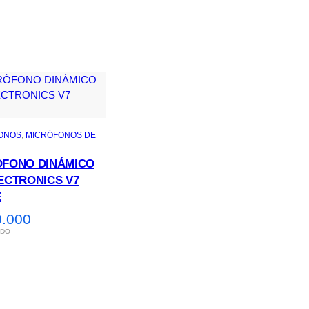
ONOS
, 
MICRÓFONOS DE
ÓFONO DINÁMICO
ECTRONICS V7
E
.000
IDO