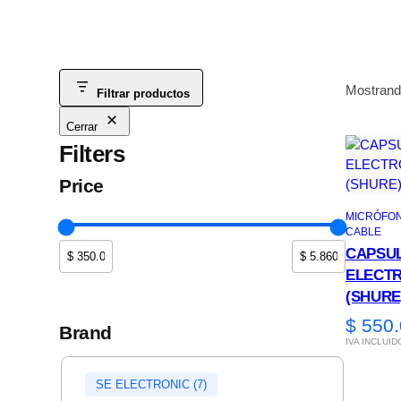
Mostrand
Filtrar productos
Cerrar
Filters
Price
MICRÓFO
CABLE
CAPSUL
ELECTR
(SHURE
$
550.
Brand
IVA INCLUID
Marca
SE ELECTRONIC
(
7
)