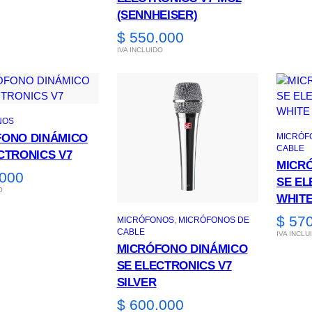
(SENNHEISER)
$
550.000
IVA INCLUIDO
NOS
FONO DINÁMICO
MICRÓF
CABLE
CTRONICS V7
MICR
000
SE EL
O
WHIT
$
570
MICRÓFONOS
, 
MICRÓFONOS DE
CABLE
IVA INCLU
MICRÓFONO DINÁMICO
SE ELECTRONICS V7
SILVER
$
600.000