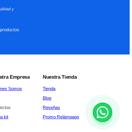
ilidad y
productos
stra Empresa
Nuestra Tienda
enes Somos
Tienda
Blog
ectos
Reseñas
a kit
Promo Relámpago