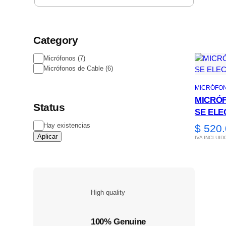
Category
Categoría
Micrófonos
(
7
)
Micrófonos de Cable
(
6
)
MICRÓFO
MICRÓ
Status
SE ELE
Disponibilidad
Hay existencias
$
520.
Aplicar
IVA INCLUID
High quality
100% Genuine