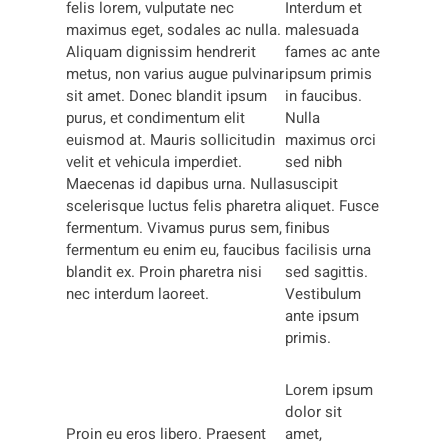
felis lorem, vulputate nec
Interdum et
maximus eget, sodales ac nulla.
malesuada
Aliquam dignissim hendrerit
fames ac ante
metus, non varius augue pulvinar
ipsum primis
sit amet. Donec blandit ipsum
in faucibus.
purus, et condimentum elit
Nulla
euismod at. Mauris sollicitudin
maximus orci
velit et vehicula imperdiet.
sed nibh
Maecenas id dapibus urna. Nulla
suscipit
scelerisque luctus felis pharetra
aliquet. Fusce
fermentum. Vivamus purus sem,
finibus
fermentum eu enim eu, faucibus
facilisis urna
blandit ex. Proin pharetra nisi
sed sagittis.
nec interdum laoreet.
Vestibulum
ante ipsum
primis.
Lorem ipsum
dolor sit
Proin eu eros libero. Praesent
amet,