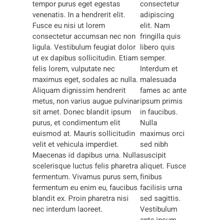
tempor purus eget egestas
consectetur
venenatis. In a hendrerit elit.
adipiscing
Fusce eu nisi ut lorem
elit. Nam
consectetur accumsan nec non
fringilla quis
ligula. Vestibulum feugiat dolor
libero quis
ut ex dapibus sollicitudin. Etiam
semper.
felis lorem, vulputate nec
Interdum et
maximus eget, sodales ac nulla.
malesuada
Aliquam dignissim hendrerit
fames ac ante
metus, non varius augue pulvinar
ipsum primis
sit amet. Donec blandit ipsum
in faucibus.
purus, et condimentum elit
Nulla
euismod at. Mauris sollicitudin
maximus orci
velit et vehicula imperdiet.
sed nibh
Maecenas id dapibus urna. Nulla
suscipit
scelerisque luctus felis pharetra
aliquet. Fusce
fermentum. Vivamus purus sem,
finibus
fermentum eu enim eu, faucibus
facilisis urna
blandit ex. Proin pharetra nisi
sed sagittis.
nec interdum laoreet.
Vestibulum