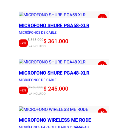
MICROFONO SHURE PGA58-XLR
MICRÓFONOS DE CABLE
O
C
$
368.000
$
361.000
-2%
IVA INCLUIDO
r
u
i
r
g
r
MICROFONO SHURE PGA48-XLR
i
e
MICRÓFONOS DE CABLE
n
n
O
C
$
250.000
$
245.000
a
t
-2%
IVA INCLUIDO
r
u
l
p
i
r
p
r
g
r
r
i
MICROFONO WIRELESS ME RODE
i
e
i
c
MICRÓFONOS PARA CELULARES Y CÁMARAS