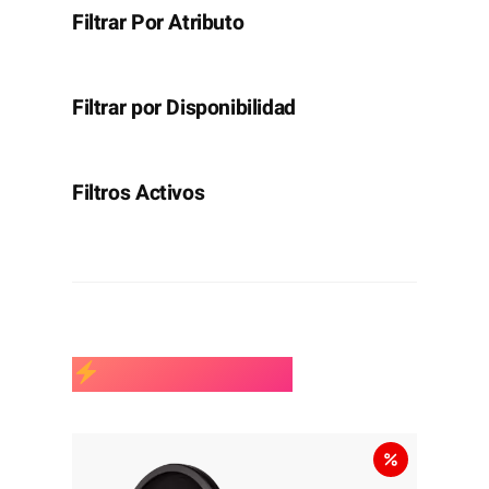
u
Filtrar Por Atributo
g
h
$
Filtrar por Disponibilidad
8
Filtros Activos
0
1
.
8
0
0
Promo Relámpago