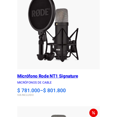
Micrófono Rode NT1 Signature
MICRÓFONOS DE CABLE
Price
$
781.000
–
$
801.800
IVA INCLUIDO
range:
$ 781.000
through