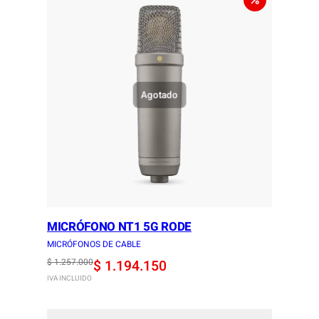
1
2
0
2
.
.
5
0
.
0
0
0
Agotado
0
.
0
.
MICRÓFONO NT1 5G RODE
MICRÓFONOS DE CABLE
O
C
$
1.257.000
$
1.194.150
IVA INCLUIDO
r
u
i
r