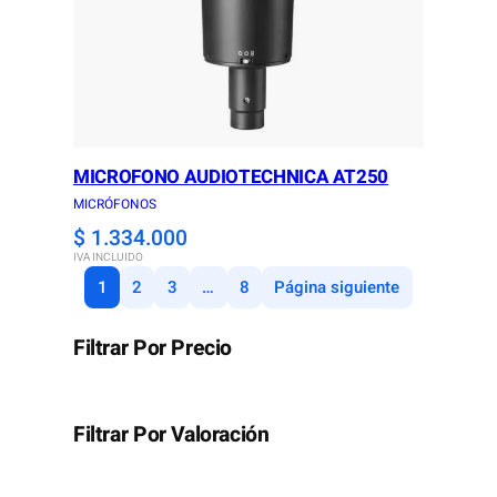
e
o
:
u
$
g
h
7
$
MICROFONO AUDIOTECHNICA AT250
8
MICRÓFONOS
1
1
$
1.334.000
.
.
IVA INCLUIDO
0
4
1
2
3
…
8
Página siguiente
0
5
0
1
Filtrar Por Precio
t
.
h
0
Filtrar Por Valoración
r
0
o
0