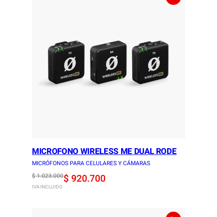
MICROFONO WIRELESS ME DUAL RODE
MICRÓFONOS PARA CELULARES Y CÁMARAS
Original
Current
$
1.023.000
$
920.700
IVA INCLUIDO
price
price
was:
is: