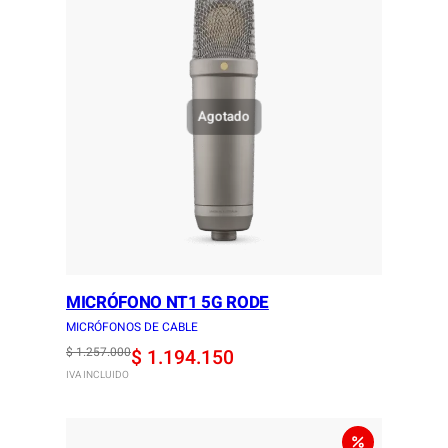
$ 801.800
Agotado
MICRÓFONO NT1 5G RODE
MICRÓFONOS DE CABLE
Original
Current
$
1.257.000
$
1.194.150
IVA INCLUIDO
price
price
was:
is:
$ 1.257.000.
$ 1.194.150.